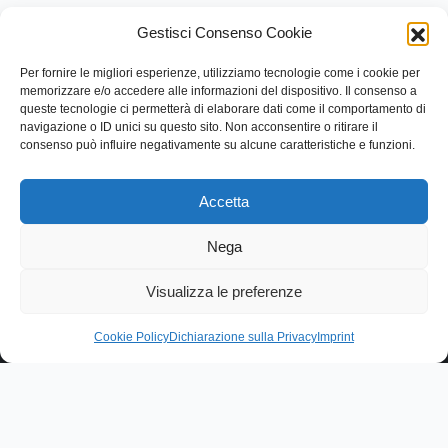
Gestisci Consenso Cookie
Per fornire le migliori esperienze, utilizziamo tecnologie come i cookie per
memorizzare e/o accedere alle informazioni del dispositivo. Il consenso a
queste tecnologie ci permetterà di elaborare dati come il comportamento di
navigazione o ID unici su questo sito. Non acconsentire o ritirare il
consenso può influire negativamente su alcune caratteristiche e funzioni.
Accetta
Nega
Link rapidi
Visualizza le preferenze
Contattaci
Categorie
Cookie Policy
Dichiarazione sulla Privacy
Imprint
Contatti
Via Lentesco, 11, 66032 Castel Frentano (CH)
+39.0872.50.9090
info@dangeloantoniosrl.com