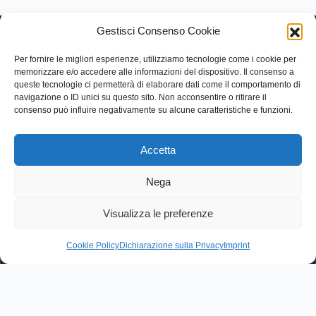
Gestisci Consenso Cookie
Per fornire le migliori esperienze, utilizziamo tecnologie come i cookie per
memorizzare e/o accedere alle informazioni del dispositivo. Il consenso a
queste tecnologie ci permetterà di elaborare dati come il comportamento di
navigazione o ID unici su questo sito. Non acconsentire o ritirare il
Link rapidi
consenso può influire negativamente su alcune caratteristiche e funzioni.
Contattaci
Categorie
Accetta
Contatti
Via Lentesco, 11, 66032 Castel Frentano (CH)
Nega
+39.0872.50.9090
info@dangeloantoniosrl.com
Visualizza le preferenze
Cookie Policy
Dichiarazione sulla Privacy
Imprint
© 2026 dangeloantonio 2.0 s.r.l. Tutti i diritti riservati"
Italiano